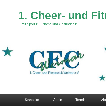
1. Cheer- und Fi
…mit Sport zu Fitness und Gesundheit!
Primäres
Startseite
Verein
Termine
Abt
Menü